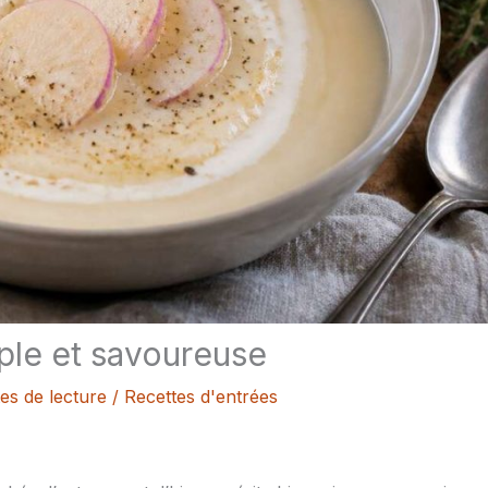
ple et savoureuse
es de lecture
/
Recettes d'entrées