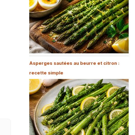
Asperges sautées au beurre et citron :
recette simple