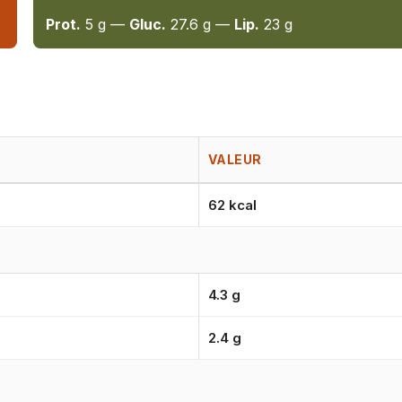
Prot.
5 g —
Gluc.
27.6 g —
Lip.
23 g
VALEUR
62 kcal
4.3 g
2.4 g