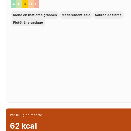
A
B
C
D
E
Riche en matières grasses
Modérément salé
Source de fibres
Plutôt énergétique
Par 100 g de recette
62 kcal