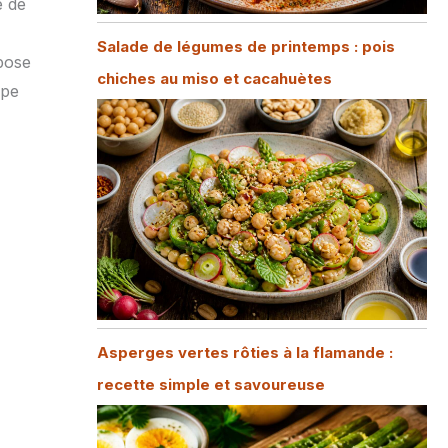
e de
Salade de légumes de printemps : pois
pose
chiches au miso et cacahuètes
upe
Asperges vertes rôties à la flamande :
recette simple et savoureuse