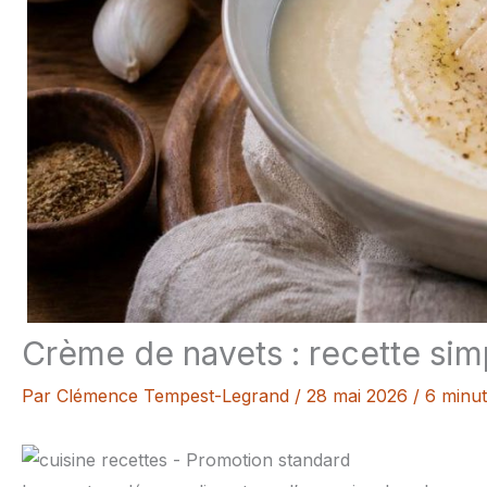
Crème de navets : recette sim
Par
Clémence Tempest-Legrand
/
28 mai 2026
/
6 minut