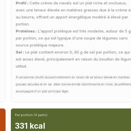
Profil :
Cette crème de navets est un plat riche et onctueux,
avec une teneur élevée en matières grasses due à la crème e
au beurre, offrant un apport énergétique modéré à élevé par
portion.
Protéines :
L'apport protéique est très modeste, autour de 5 g
par portion, ce qui est typique d'une soupe de légumes sans
source protéique majeure.
Sel :
Le plat contient environ 5, 85 g de sel par portion, ce qui
est assez élevé, principalement en raison du bouillon de légu
utilisé.
À consommer plutôt occasionnellement en raison de sa teneur élevée en matières
grasses saturées et en sel. Idéal comme entrée réconfortante en hiver, de préféren
accompagné d'un plat principal léger.
Par portion (4 parts)
331 kcal