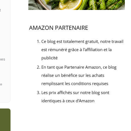
t
mes
ce