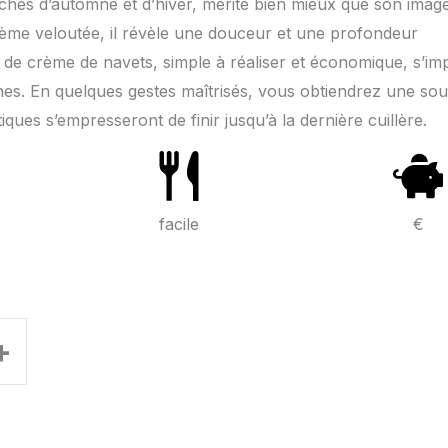
rchés d’automne et d’hiver, mérite bien mieux que son imag
rème veloutée, il révèle une douceur et une profondeur
 de crème de navets, simple à réaliser et économique, s’im
es. En quelques gestes maîtrisés, vous obtiendrez une so
es s’empresseront de finir jusqu’à la dernière cuillère.
facile
€
+