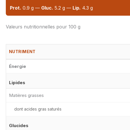
Prot.
0.9 g —
Gluc.
5.2 g —
Lip.
4.3 g
Valeurs nutritionnelles pour 100 g
NUTRIMENT
Énergie
Lipides
Matières grasses
dont acides gras saturés
Glucides