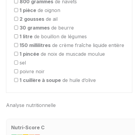
800
grammes
de navets
1
pièce
de oignon
2
gousses
de ail
30
grammes
de beurre
1
litre
de bouillon de légumes
150
millilitres
de crème fraîche liquide entière
1
pincée
de noix de muscade moulue
sel
poivre noir
1
cuillère à soupe
de huile d’olive
Analyse nutritionnelle
Nutri-Score C