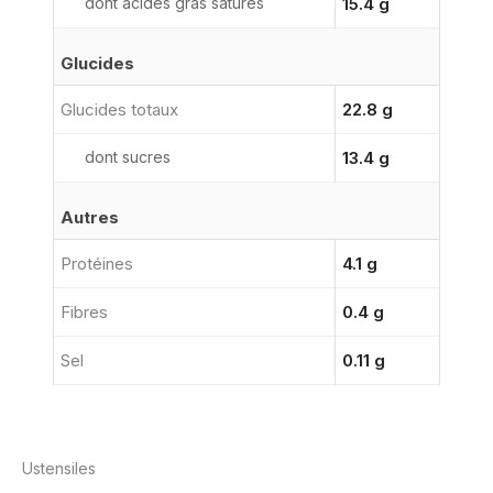
dont acides gras saturés
15.4 g
Glucides
Glucides totaux
22.8 g
dont sucres
13.4 g
Autres
Protéines
4.1 g
Fibres
0.4 g
Sel
0.11 g
Ustensiles