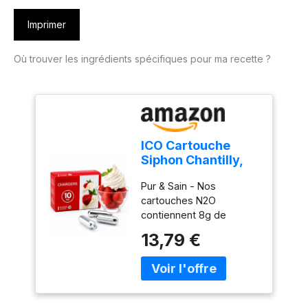
Imprimer
Où trouver les ingrédients spécifiques pour ma recette ?
ICO Cartouche
Siphon Chantilly,
Lot de 10, 8g N2O
Pur & Sain - Nos
Cartouche Gaz
cartouches N2O
Siphon
contiennent 8g de
protoxyde d'azote
13,79 €
alimentaire de qualité
supérieure. Chaque
cartouche siphon est
fabriquée en acier
inoxydable 100%