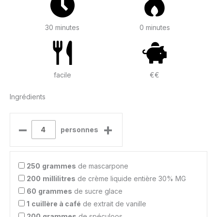
30 minutes
0 minutes
facile
€€
Ingrédients
–
+
personnes
250
grammes
de mascarpone
200
millilitres
de crème liquide entière 30% MG
60
grammes
de sucre glace
1
cuillère à café
de extrait de vanille
200
grammes
de spéculoos