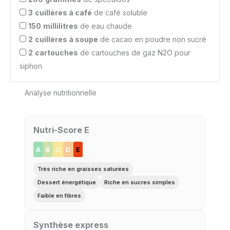
3
cuillères à café
de café soluble
150
millilitres
de eau chaude
2
cuillères à soupe
de cacao en poudre non sucré
2
cartouches
de cartouches de gaz N2O pour
siphon
Analyse nutritionnelle
Nutri-Score E
A
B
C
D
E
Très riche en graisses saturées
Dessert énergétique
Riche en sucres simples
Faible en fibres
Synthèse express