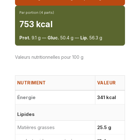
Par portion (4 parts)
753 kcal
Prot.
9.1 g —
Gluc.
50.4 g —
Lip.
56.3 g
Valeurs nutritionnelles pour 100 g
NUTRIMENT
VALEUR
Énergie
341 kcal
Lipides
Matières grasses
25.5 g