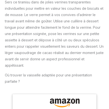
【Poignée aérographe
combinaison avec un
Sers ce tiramisu dans de jolies verrines transparentes
des gâteaux, des
PRECAUTIONS : garder
crème confortable】 La
siphon à Soda
individuelles pour mettre en valeur les couches de biscuits et
gombo, de la mousse,
hors de portée des
poignée aérographe du
du café, des soupes,
enfants, Ne pas inhaler le
de mousse. Le verre permet à vos convives d’admirer le
distributeur de crème est
des sauces, des
gaz, Ne pas toucher la
travail avant même de goûter. Utilise une cuillère à dessert
dotée d'un ressort
desserts fous, etc. (à la
cartouche juste
durable, sur lequel vous
longue pour atteindre facilement le fond de la verrine. Pour
fois chauds et froids),
percutée, Ne pas
pouvez appuyer
une présentation soignée, pose les verrines sur une petite
délicieux et beaux.
exposer à la chaleur
rapidement pour créer
(four, soleil, micro-onde)
assiette à dessert et dépose à côté un ou deux spéculoos
une forme crémeuse
entiers pour rappeler visuellement les saveurs du dessert. Un
sans exercer de
pression sur vos mains,
léger saupoudrage de cacao réalisé au dernier moment juste
ce qui vous permet
avant de servir donne un aspect professionnel et
d'économiser de
appétissant.
l'énergie et du temps.
【Belle décoration de
Où trouver la vaisselle adaptée pour une présentation
crème】 Que vous soyez
parfaite ?
un chef professionnel, un
pâtissier ou un
boulanger, vous pouvez
créer de beaux motifs de
crème avec un fouet à
crème pour décorer vos