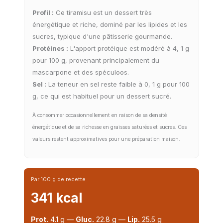
Profil :
Ce tiramisu est un dessert très
énergétique et riche, dominé par les lipides et les
sucres, typique d'une pâtisserie gourmande.
Protéines :
L'apport protéique est modéré à 4, 1 g
pour 100 g, provenant principalement du
mascarpone et des spéculoos.
Sel :
La teneur en sel reste faible à 0, 1 g pour 100
g, ce qui est habituel pour un dessert sucré.
À consommer occasionnellement en raison de sa densité
énergétique et de sa richesse en graisses saturées et sucres. Ces
valeurs restent approximatives pour une préparation maison.
Par 100 g de recette
341 kcal
Prot.
4.1 g —
Gluc.
22.8 g —
Lip.
25.5 g