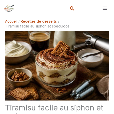
Aller
Rechercher
au
contenu
Accueil
Recettes de desserts
Tiramisu facile au siphon et spéculoos
Tiramisu facile au siphon et